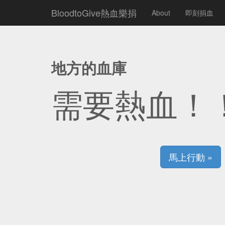
BloodtoGive熱血樂捐
About
即刻捐血
地方的血庫
需要熱血！
馬上行動 »